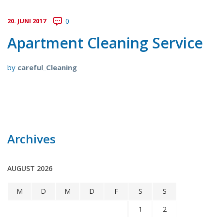
20. JUNI 2017
0
Apartment Cleaning Service
by
careful_Cleaning
Archives
AUGUST 2026
M
D
M
D
F
S
S
1
2